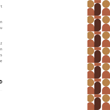
rt
en
eu
ez
un
rs
re