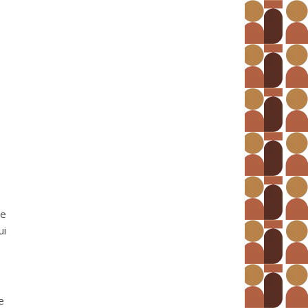
re
ui
e