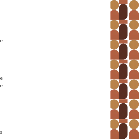
de
de
me
es