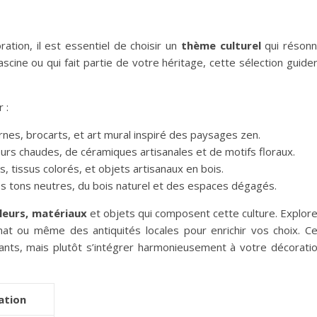
ation, il est essentiel de choisir un
thème culturel
qui réson
scine ou qui fait partie de votre héritage, cette sélection guide
 :
rnes, brocarts, et art mural inspiré des paysages zen.
leurs chaudes, de céramiques artisanales et de motifs floraux.
, tissus colorés, et objets artisanaux en bois.
s tons neutres, du bois naturel et des espaces dégagés.
leurs, matériaux
et objets qui composent cette culture. Explor
anat ou même des antiquités locales pour enrichir vos choix. C
ants, mais plutôt s’intégrer harmonieusement à votre décorati
ation