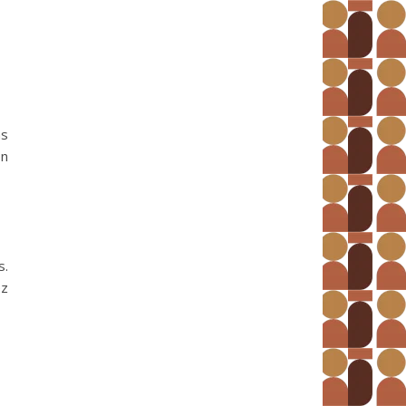
ns
on
s.
ez