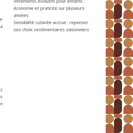
Vêtements évolutifs pour enfants :
économie et praticité sur plusieurs
années
ne
Sensibilité cutanée accrue : repenser
ra
ses choix vestimentaires saisonniers
ez
es
on