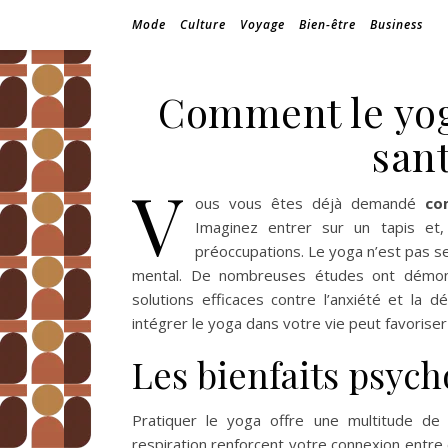
Mode
Culture
Voyage
Bien-être
Business
Comment le yog
san
V
ous vous êtes déjà demandé
co
Imaginez entrer sur un tapis et,
préoccupations. Le yoga n’est pas se
mental. De nombreuses études ont démontr
solutions efficaces contre l’anxiété et la 
intégrer le yoga dans votre vie peut favoriser 
Les bienfaits psyc
Pratiquer le yoga offre une multitude d
respiration renforcent votre connexion entre c