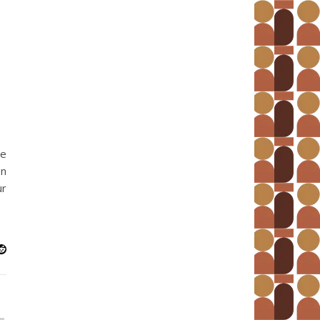
te
on
ur