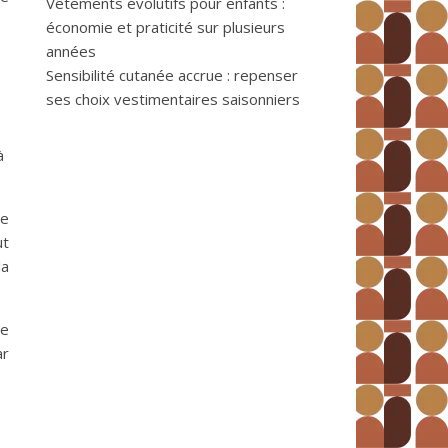
Vêtements évolutifs pour enfants :
économie et praticité sur plusieurs
années
Sensibilité cutanée accrue : repenser
ses choix vestimentaires saisonniers
à
ce
ut
la
re
ar