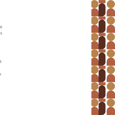
ut
ns
n
é.
s