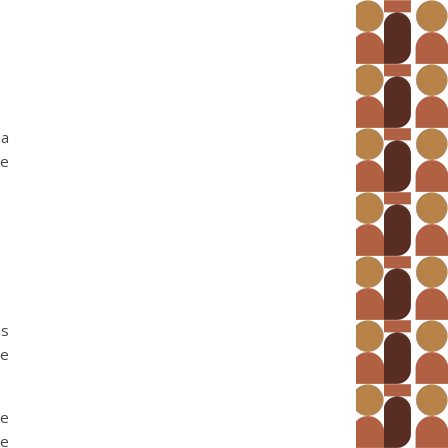
la
se
us
re
ne
de