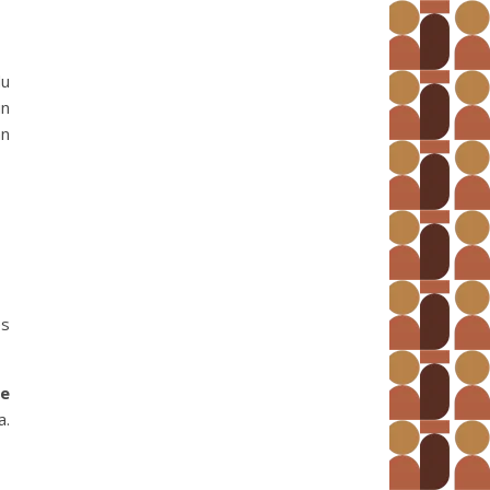
du
un
an
es
de
a.