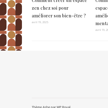
Comment créer un espace
Comm
zen chez soi pour
espac
améliorer son bien-être ?
améli
avril 19, 2025
menta
avril 19, 
Thème Ashe par
WP Royal
.