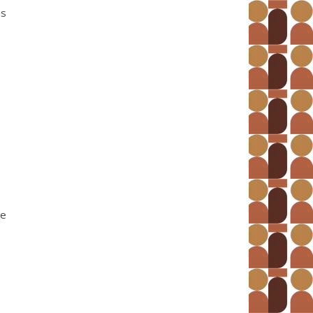
ps
de