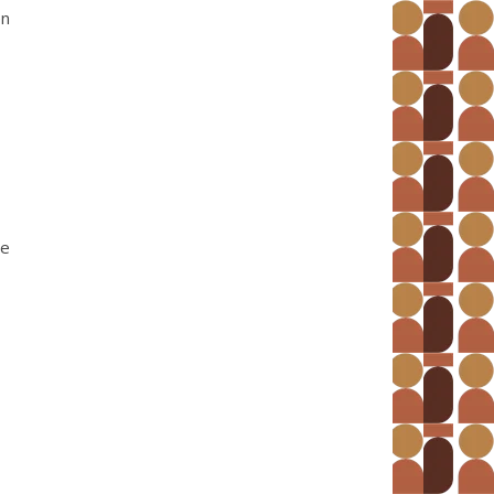
en
de