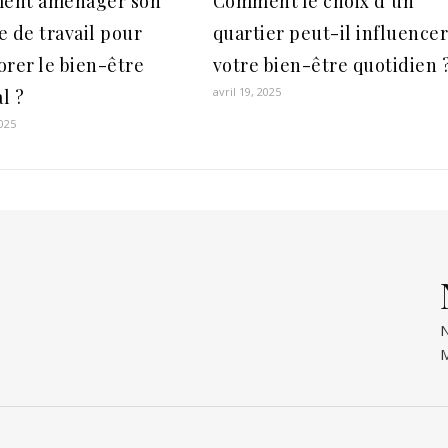
ent aménager son
Comment le choix d’un
e de travail pour
quartier peut-il influence
orer le bien-être
votre bien-être quotidien 
avril 19, 2025
l ?
2025
N
M