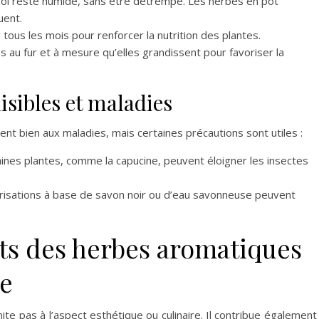
sol reste humide, sans être détrempé. Les herbes en pot
uent.
 tous les mois pour renforcer la nutrition des plantes.
es au fur et à mesure qu’elles grandissent pour favoriser la
isibles et maladies
t bien aux maladies, mais certaines précautions sont utiles :
aines plantes, comme la capucine, peuvent éloigner les insectes
érisations à base de savon noir ou d’eau savonneuse peuvent
its des herbes aromatiques
re
ite pas à l’aspect esthétique ou culinaire. Il contribue également