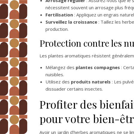
Arrosage régulier
: Assurez-vous que le 
nécessitent souvent un arrosage plus fréq
Fertilisation
: Appliquez un engrais naturel
Surveillez la croissance
: Taillez les herb
production.
Protection contre les nu
Les plantes aromatiques résistent généralemen
Mélangez des
plantes compagnes
: Cert
nuisibles.
Utilisez des
produits naturels
: Les pulv
dissuader certains insectes.
Profiter des bienfa
pour votre bien-êt
Avoir un jardin d’herbes aromatiques ne se lim