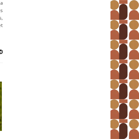
la
us
s,
et