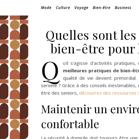
Mode
Culture
Voyage
Bien-être
Business
Quelles sont les
bien-être pour 
Q
u’il s’agisse d’activités pratique
meilleures pratiques de bien-êt
qualité de vie devient primordial
sereine ? Grâce à des conseils inestimables, 
être des seniors,
découvrez des ressources 
Maintenir un envir
confortable
La sécurité à domicile doit toujours être une 