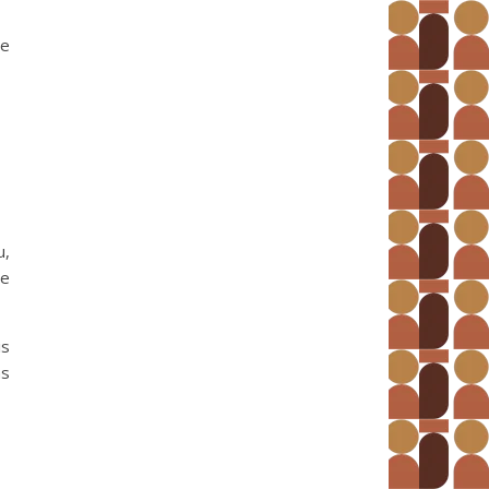
ne
u,
me
is
as