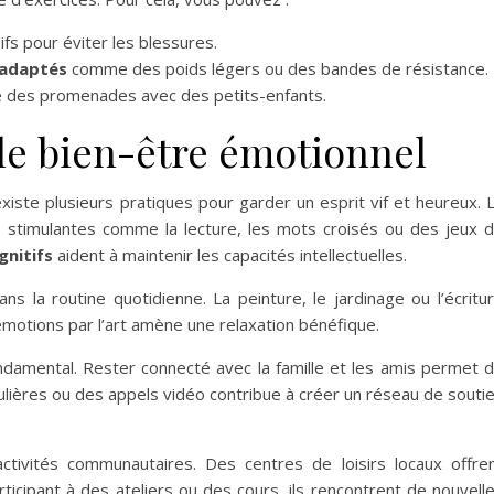
fs pour éviter les blessures.
 adaptés
comme des poids légers ou des bandes de résistance.
e des promenades avec des petits-enfants.
t le bien-être émotionnel
 existe plusieurs pratiques pour garder un esprit vif et heureux. 
s stimulantes comme la lecture, les mots croisés ou des jeux 
gnitifs
aident à maintenir les capacités intellectuelles.
ans la routine quotidienne. La peinture, le jardinage ou l’écritu
émotions par l’art amène une relaxation bénéfique.
ndamental. Rester connecté avec la famille et les amis permet 
ulières ou des appels vidéo contribue à créer un réseau de souti
tivités communautaires. Des centres de loisirs locaux offre
ticipant à des ateliers ou des cours, ils rencontrent de nouvell