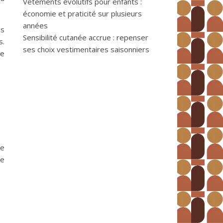
Vêtements évolutifs pour enfants :
économie et praticité sur plusieurs
années
es
Sensibilité cutanée accrue : repenser
s.
ses choix vestimentaires saisonniers
de
ne
te