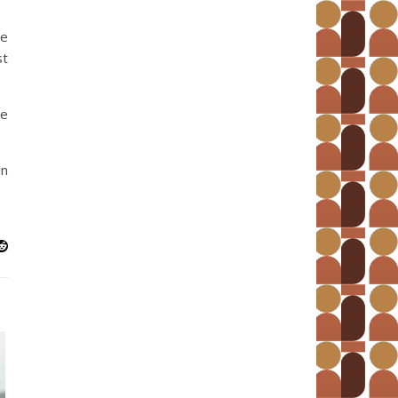
me
st
re
En