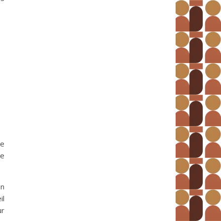
ne
me
en
il
ur