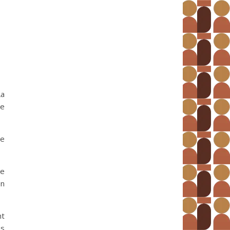
La
de
re
de
en
nt
es