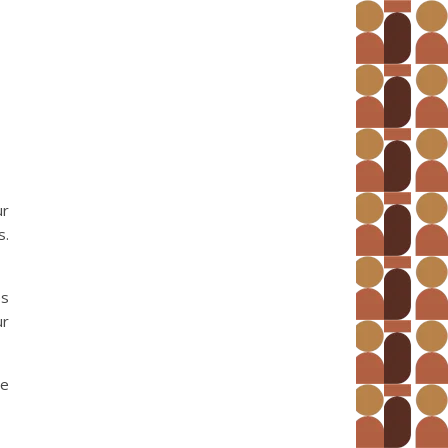
ur
s.
es
ur
de