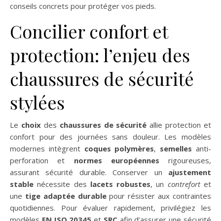
conseils concrets pour protéger vos pieds.
Concilier confort et
protection: l’enjeu des
chaussures de sécurité
stylées
Le
choix
des
chaussures de sécurité
allie protection et
confort pour des journées sans douleur. Les modèles
modernes intègrent
coques polymères
,
semelles
anti-
perforation et
normes européennes
rigoureuses,
assurant sécurité durable. Conserver un
ajustement
stable
nécessite des
lacets robustes
, un
contrefort
et
une
tige adaptée durable
pour résister aux contraintes
quotidiennes. Pour évaluer rapidement, privilégiez les
modèles
EN ISO 20345
et
SRC
afin d’assurer une sécurité